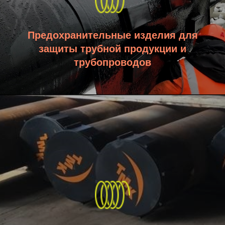
Предохранительные изделия для
защиты трубной продукции и
трубопроводов
01
02
Вы ставите задачу
Мы подготавливаем
нашему менеджеру
эскиз изделия
04
03
Разрабатываем
Высылаем вам на
конструкцию и чертежи
согласование
для производства