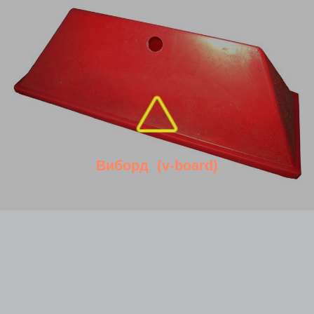
+7 (343) 389-
09-93
Отправьте контакты
Виборд
(v-board)
Наш менеджер перезвонит Вам