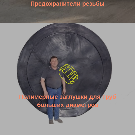
Предохранители резьбы
05
06
Серийное
Производство
производство
опытного образца
Полимерные заглушки для труб
больших диаметров