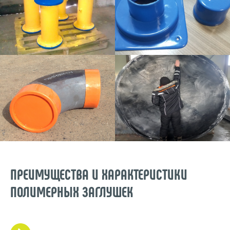
Бобровский
Возможна доставка транспортными
компаниями с терминала в г.Екатеринбург
Продукция сертифицирована и
соответствует требованиям нормативных
документов
По желанию заказчика деталь может быть
маркирована. Можем разместить логотип
вашего предприятия на поверхность изделия
на стадии его формования
ПРЕИМУЩЕСТВА И ХАРАКТЕРИСТИКИ
ПОЛИМЕРНЫХ ЗАГЛУШЕК